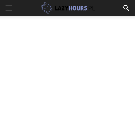
lazyhours.pl