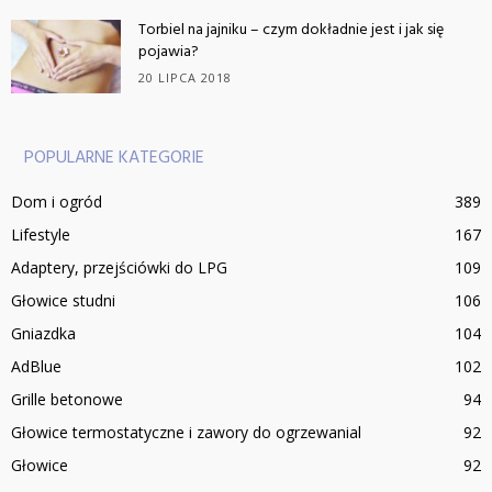
Torbiel na jajniku – czym dokładnie jest i jak się
pojawia?
20 LIPCA 2018
POPULARNE KATEGORIE
Dom i ogród
389
Lifestyle
167
Adaptery, przejściówki do LPG
109
Głowice studni
106
Gniazdka
104
AdBlue
102
Grille betonowe
94
Głowice termostatyczne i zawory do ogrzewanial
92
Głowice
92