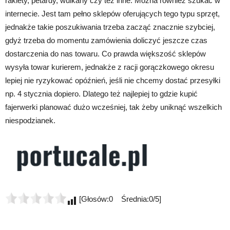
rakiety, petardy, wulkany czy też inne. Można również szukać w
internecie. Jest tam pełno sklepów oferujących tego typu sprzęt,
jednakże takie poszukiwania trzeba zacząć znacznie szybciej,
gdyż trzeba do momentu zamówienia doliczyć jeszcze czas
dostarczenia do nas towaru. Co prawda większość sklepów
wysyła towar kurierem, jednakże z racji gorączkowego okresu
lepiej nie ryzykować opóźnień, jeśli nie chcemy dostać przesyłki
np. 4 stycznia dopiero. Dlatego też najlepiej to gdzie kupić
fajerwerki planować dużo wcześniej, tak żeby uniknąć wszelkich
niespodzianek.
[Głosów:0 Średnia:0/5]