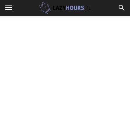
lazyhours.pl