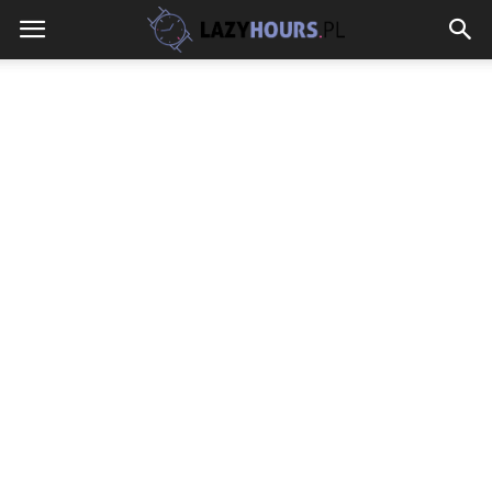
lazyhours.pl