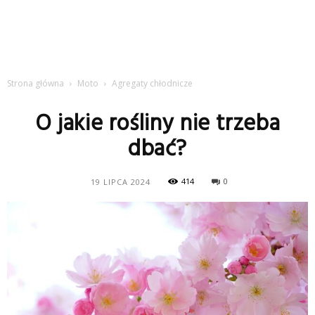
Strona główna
Moto
Agregaty chłodnicze
O jakie rośliny nie trzeba
dbać?
414
0
19 LIPCA 2024