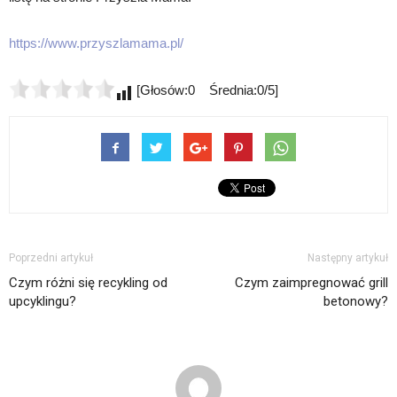
https://www.przyszlamama.pl/
[Głosów:0 Średnia:0/5]
Poprzedni artykuł
Następny artykuł
Czym różni się recykling od
Czym zaimpregnować grill
upcyklingu?
betonowy?