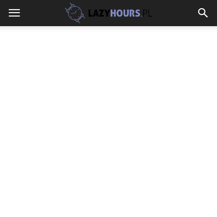
lazyhours.pl