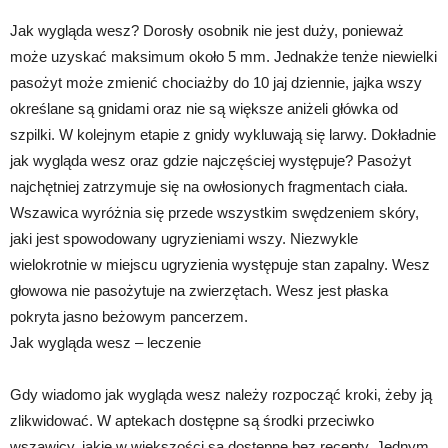
Jak wygląda wesz? Dorosły osobnik nie jest duży, ponieważ
może uzyskać maksimum około 5 mm. Jednakże tenże niewielki
pasożyt może zmienić chociażby do 10 jaj dziennie, jajka wszy
określane są gnidami oraz nie są większe aniżeli główka od
szpilki. W kolejnym etapie z gnidy wykluwają się larwy. Dokładnie
jak wygląda wesz oraz gdzie najczęściej występuje? Pasożyt
najchętniej zatrzymuje się na owłosionych fragmentach ciała.
Wszawica wyróżnia się przede wszystkim swędzeniem skóry,
jaki jest spowodowany ugryzieniami wszy. Niezwykle
wielokrotnie w miejscu ugryzienia występuje stan zapalny. Wesz
głowowa nie pasożytuje na zwierzętach. Wesz jest płaska
pokryta jasno beżowym pancerzem.
Jak wygląda wesz – leczenie
Gdy wiadomo jak wygląda wesz należy rozpocząć kroki, żeby ją
zlikwidować. W aptekach dostępne są środki przeciwko
wszawicy, jakie w większości są dostępne bez recepty. Jednym