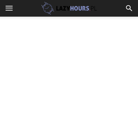
lazyhours.pl