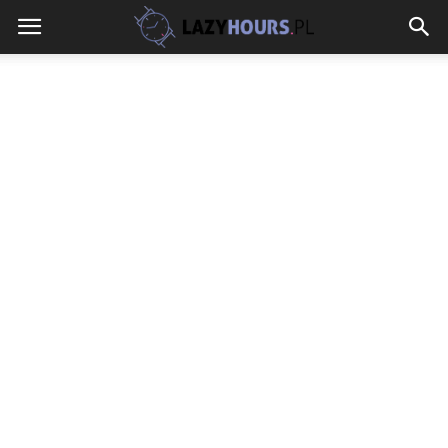
lazyhours.pl