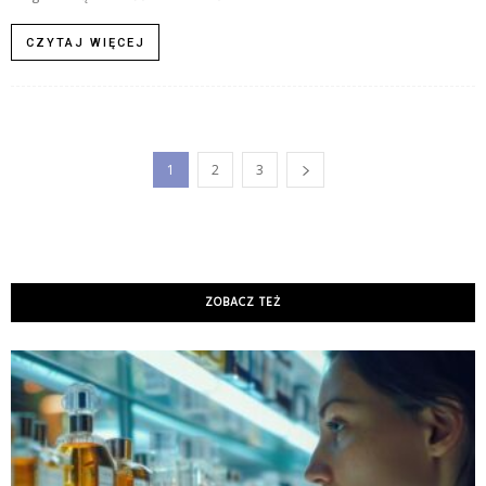
CZYTAJ WIĘCEJ
1
2
3
ZOBACZ TEŻ