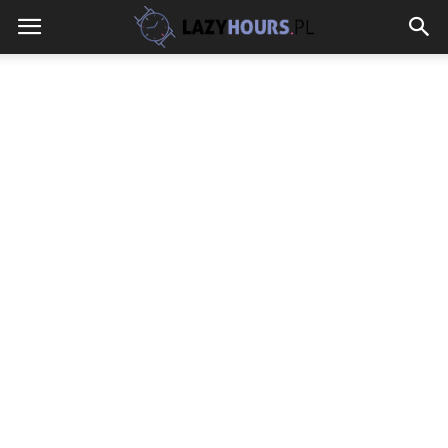
lazyhours.pl